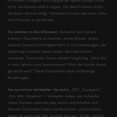
Entwickler, Designer und Supportler haben diesen Druck
nicht. Sie können ehrlich sagen: „Für dein Problem reicht
die Basis-Version völlig.“ Verkäufer können das nicht, ohne
ihre Provision zu gefährden.
Sie denken in Abschlüssen.
Verkäufer sind darauf
trainiert, Geschäfte zu machen. Jeden Monat. Jedes
Quartal. Diese Kurzfristigkeit führt zu Entscheidungen, die
langfristig schaden. Hauptsache, der Deal kommt
zustande. Technische Teams denken langfristig. „Wird das
in zwei Jahren noch funktionieren? Wird der Kunde damit
glücklich sein?“ Diese Perspektive baut nachhaltige
Beziehungen.
Sie sprechen Verkäufer-Sprache.
„ROI“, „Synergien“,
„Win-Win-Situation“ – Verkäufer reden, wie Verkäufer
reden. Kunden erkennen das sofort und schalten auf
Abwehr. Entwickler reden wie Menschen. „Das Problem
hatte ich auch mal. Hier, probier das aus.“ Direkt, ehrlich,