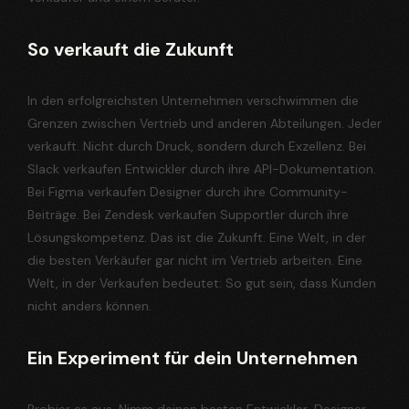
So verkauft die Zukunft
In den erfolgreichsten Unternehmen verschwimmen die
Grenzen zwischen Vertrieb und anderen Abteilungen. Jeder
verkauft. Nicht durch Druck, sondern durch Exzellenz. Bei
Slack verkaufen Entwickler durch ihre API-Dokumentation.
Bei Figma verkaufen Designer durch ihre Community-
Beiträge. Bei Zendesk verkaufen Supportler durch ihre
Lösungskompetenz. Das ist die Zukunft. Eine Welt, in der
die besten Verkäufer gar nicht im Vertrieb arbeiten. Eine
Welt, in der Verkaufen bedeutet: So gut sein, dass Kunden
nicht anders können.
Ein Experiment für dein Unternehmen