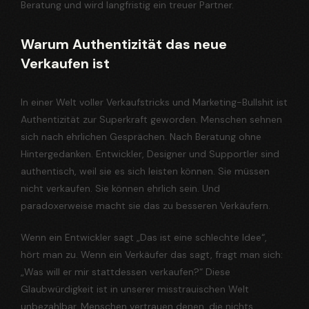
Beratung und wird langfristig ein treuer Partner.
Warum Authentizität das neue
Verkaufen ist
In einer Welt voller Verkaufstricks und Marketing-Bullshit ist
Authentizität zur Superkraft geworden. Menschen sehnen
sich nach ehrlichen Gesprächen. Nach Beratung ohne
Hintergedanken. Entwickler, Designer und Supportler sind
authentisch, weil sie es sich leisten können. Sie müssen
nicht verkaufen. Sie können ehrlich sein. Und
paradoxerweise macht sie das zu besseren Verkäufern.
Wenn ein Entwickler sagt „Das ist eine schlechte Idee“,
hört man zu. Wenn ein Verkäufer das sagt, fragt man sich:
„Was will er mir stattdessen verkaufen?“ Diese
Glaubwürdigkeit ist in unserer misstrauischen Welt
unbezahlbar. Menschen vertrauen denen, die nichts