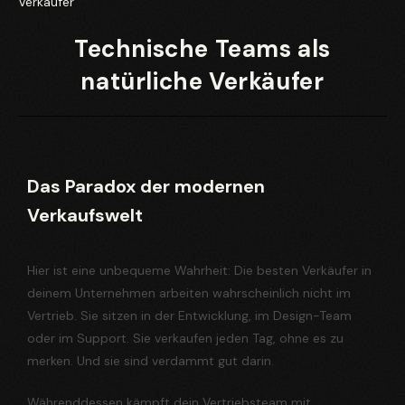
Technische Teams als
natürliche Verkäufer
Das Paradox der modernen
Verkaufswelt
Hier ist eine unbequeme Wahrheit: Die besten Verkäufer in
deinem Unternehmen arbeiten wahrscheinlich nicht im
Vertrieb. Sie sitzen in der Entwicklung, im Design-Team
oder im Support. Sie verkaufen jeden Tag, ohne es zu
merken. Und sie sind verdammt gut darin.
Währenddessen kämpft dein Vertriebsteam mit