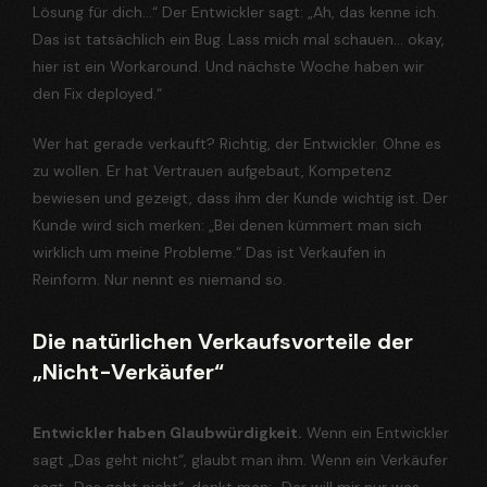
Lösung für dich…“ Der Entwickler sagt: „Ah, das kenne ich.
Das ist tatsächlich ein Bug. Lass mich mal schauen… okay,
hier ist ein Workaround. Und nächste Woche haben wir
den Fix deployed.“
Wer hat gerade verkauft? Richtig, der Entwickler. Ohne es
zu wollen. Er hat Vertrauen aufgebaut, Kompetenz
bewiesen und gezeigt, dass ihm der Kunde wichtig ist. Der
Kunde wird sich merken: „Bei denen kümmert man sich
wirklich um meine Probleme.“ Das ist Verkaufen in
Reinform. Nur nennt es niemand so.
Die natürlichen Verkaufsvorteile der
„Nicht-Verkäufer“
Entwickler haben Glaubwürdigkeit.
Wenn ein Entwickler
sagt „Das geht nicht“, glaubt man ihm. Wenn ein Verkäufer