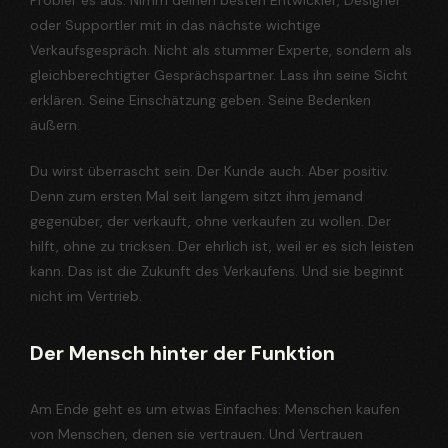
Probier es aus. Nimm deinen besten Entwickler, Designer
oder Supportler mit in das nächste wichtige
Verkaufsgespräch. Nicht als stummer Experte, sondern als
gleichberechtigter Gesprächspartner. Lass ihn seine Sicht
erklären. Seine Einschätzung geben. Seine Bedenken
äußern.
Du wirst überrascht sein. Der Kunde auch. Aber positiv.
Denn zum ersten Mal seit langem sitzt ihm jemand
gegenüber, der verkauft, ohne verkaufen zu wollen. Der
hilft, ohne zu tricksen. Der ehrlich ist, weil er es sich leisten
kann. Das ist die Zukunft des Verkaufens. Und sie beginnt
nicht im Vertrieb.
Der Mensch hinter der Funktion
Am Ende geht es um etwas Einfaches: Menschen kaufen
von Menschen, denen sie vertrauen. Und Vertrauen