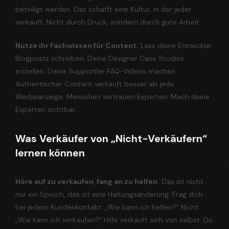
beteiligt werden. Das schafft eine Kultur, in der jeder
verkauft. Nicht durch Druck, sondern durch gute Arbeit.
Nutze ihr Fachwissen für Content.
Lass deine Entwickler
Blogposts schreiben. Deine Designer Case Studies
erstellen. Deine Supportler FAQ-Videos machen.
Authentischer Content verkauft besser als jede
Werbeanzeige. Menschen vertrauen Experten. Mach deine
Experten sichtbar.
Was Verkäufer von „Nicht-Verkäufern“
lernen können
Höre auf zu verkaufen, fang an zu helfen.
Das ist nicht
nur ein Spruch, das ist eine Haltungsänderung. Frag dich
bei jedem Kundenkontakt: „Wie kann ich helfen?“ Nicht:
„Wie kann ich verkaufen?“ Hilfe verkauft sich von selbst. Du