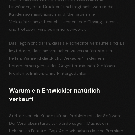
Einwänden, baut Druck auf und fragt sich, warum die
Kunden so misstrauisch sind. Sie haben alle
Verkaufstrainings besucht, kennen jede Closing-Technik
und trotzdem wird es immer schwerer.
Das liegt nicht daran, dass sie schlechte Verkäufer sind. Es
liegt daran, dass sie versuchen zu verkaufen, statt zu
helfen. Während die „Nicht-Verkäufer“ in deinem
Unternehmen genau das Gegenteil machen: Sie lösen
Probleme. Ehrlich. Ohne Hintergedanken.
Warum ein Entwickler natürlich
verkauft
Stell dir vor, ein Kunde ruft an. Problem mit der Software.
Der Vertriebsmitarbeiter würde sagen: „Das ist ein
bekanntes Feature-Gap. Aber wir haben da eine Premium-