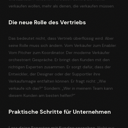
verkaufen wollen, mehr als denen, die verkaufen müssen.
Die neue Rolle des Vertriebs
Das bedeutet nicht, dass Vertrieb überflüssig wird. Aber
seine Rolle muss sich ändern. Vom Verkäufer zum Enabler.
Vom Pitcher zum Koordinator. Der moderne Verkäufer
orchestriert Gespräche. Er bringt den Kunden mit den
richtigen Experten zusammen. Er sorgt dafür, dass der
Entwickler, der Designer oder der Supportler ihre
Verkaufsmagie entfalten können. Er fragt nicht: „Wie
verkaufe ich das?“ Sondern: „Wer in meinem Team kann
diesem Kunden am besten helfen?“
Praktische Schritte für Unternehmen
Lass deine Experten mit Kunden sprechen.
Nicht nur