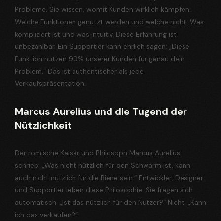
Probleme. Sie wissen, womit Kunden wirklich kämpfen.
Welche Funktionen genutzt werden und welche nicht. Was
kompliziert ist und was intuitiv. Diese Erfahrung ist
unbezahlbar. Ein Supportler kann ehrlich sagen: „Diese
Funktion nutzen 90% unserer Kunden für genau dein
Problem.“ Das ist authentischer als jede
Verkaufspräsentation.
Marcus Aurelius und die Tugend der
Nützlichkeit
Der römische Kaiser und Philosoph Marcus Aurelius
schrieb: „Was nicht nützlich für den Schwarm ist, kann
auch nicht nützlich für die Biene sein.“ Entwickler, Designer
und Supportler leben diese Philosophie. Sie fragen sich
automatisch: „Ist das nützlich für den Nutzer?“ Nicht: „Kann
ich das verkaufen?“