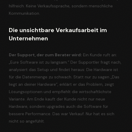
hilfreich. Keine Verkaufssprache, sondern menschliche
Kommunikation.
Die unsichtbare Verkaufsarbeit im
Unternehmen
Der Support, der zum Berater wird:
Ein Kunde ruft an:
„Eure Software ist zu langsam.“ Der Supportler fragt nach,
analysiert das Setup und findet heraus: Die Hardware ist
für die Datenmenge zu schwach. Statt nur zu sagen „Das
liegt an deiner Hardware“, erklärt er das Problem, zeigt
Lösungsoptionen und empfiehlt die wirtschaftlichste
Variante. Am Ende kauft der Kunde nicht nur neue
Hardware, sondern upgrades auch die Software für
bessere Performance. Das war Verkauf. Nur hat es sich
nicht so angefühlt.