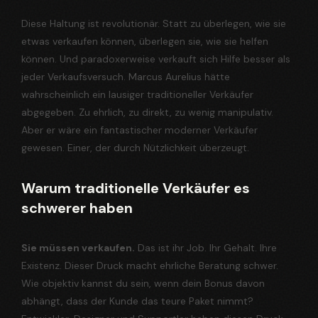
Diese Haltung ist revolutionär. Statt zu überlegen, wie sie
etwas verkaufen können, überlegen sie, wie sie helfen
können. Und paradoxerweise verkauft sich Hilfe besser als
jeder Verkaufsversuch. Marcus Aurelius hätte
wahrscheinlich ein lausiger traditioneller Verkäufer
abgegeben. Zu ehrlich, zu direkt, zu wenig manipulativ.
Aber er wäre ein fantastischer moderner Verkäufer
gewesen. Einer, der durch Nützlichkeit überzeugt.
Warum traditionelle Verkäufer es
schwerer haben
Sie müssen verkaufen.
Das ist ihr Job. Ihr Gehalt. Ihre
Existenz. Dieser Druck macht ehrliche Beratung schwer.
Wie objektiv kannst du sein, wenn dein Bonus davon
abhängt, dass der Kunde das teure Paket nimmt?